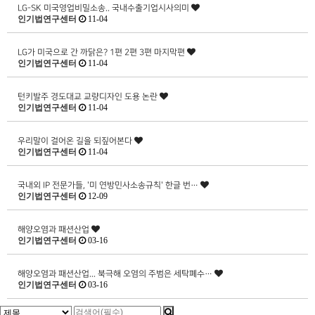
LG-SK 미국영업비밀소송.. 국내수출기업시사의미
인기법연구센터
11-04
LG가 미국으로 간 까닭은? 1편 2편 3편 마지막편
인기법연구센터
11-04
턴키발주 경도대교 교량디자인 도용 논란
인기법연구센터
11-04
우리말이 걸어온 길을 되짚어본다
인기법연구센터
11-04
국내외 IP 전문가들, '미 연방민사소송규칙' 한글 번…
인기법연구센터
12-09
해양오염과 패션산업
인기법연구센터
03-16
해양오염과 패션산업... 북극해 오염의 주범은 세탁폐수…
인기법연구센터
03-16