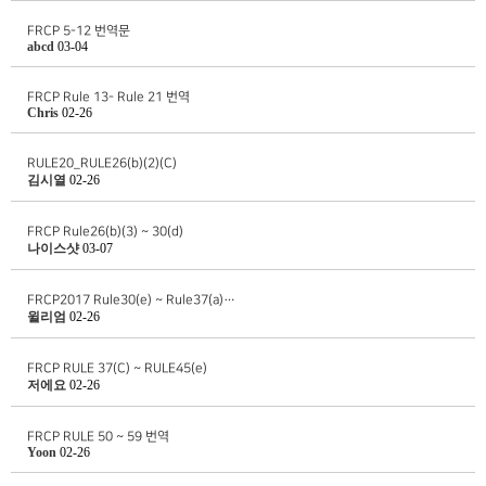
FRCP 5-12 번역문
abcd
03-04
FRCP Rule 13- Rule 21 번역
Chris
02-26
RULE20_RULE26(b)(2)(C)
김시열
02-26
FRCP Rule26(b)(3) ~ 30(d)
나이스샷
03-07
FRCP2017 Rule30(e) ~ Rule37(a)…
윌리엄
02-26
FRCP RULE 37(C) ~ RULE45(e)
저에요
02-26
FRCP RULE 50 ~ 59 번역
Yoon
02-26