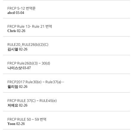
FRCP 5-12 번역문
abcd
03-04
FRCP Rule 13- Rule 21 번역
Chris
02-26
RULE20_RULE26(b)(2)(C)
김시열
02-26
FRCP Rule26(b)(3) ~ 30(d)
나이스샷
03-07
FRCP2017 Rule30(e) ~ Rule37(a)…
윌리엄
02-26
FRCP RULE 37(C) ~ RULE45(e)
저에요
02-26
FRCP RULE 50 ~ 59 번역
Yoon
02-26