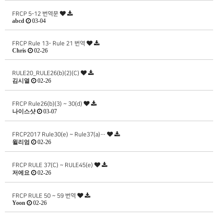
FRCP 5-12 번역문
abcd
03-04
FRCP Rule 13- Rule 21 번역
Chris
02-26
RULE20_RULE26(b)(2)(C)
김시열
02-26
FRCP Rule26(b)(3) ~ 30(d)
나이스샷
03-07
FRCP2017 Rule30(e) ~ Rule37(a)…
윌리엄
02-26
FRCP RULE 37(C) ~ RULE45(e)
저에요
02-26
FRCP RULE 50 ~ 59 번역
Yoon
02-26