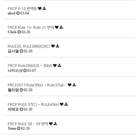
FRCP 5-12 번역문
abcd
03-04
FRCP Rule 13- Rule 21 번역
Chris
02-26
RULE20_RULE26(b)(2)(C)
김시열
02-26
FRCP Rule26(b)(3) ~ 30(d)
나이스샷
03-07
FRCP2017 Rule30(e) ~ Rule37(a)…
윌리엄
02-26
FRCP RULE 37(C) ~ RULE45(e)
저에요
02-26
FRCP RULE 50 ~ 59 번역
Yoon
02-26