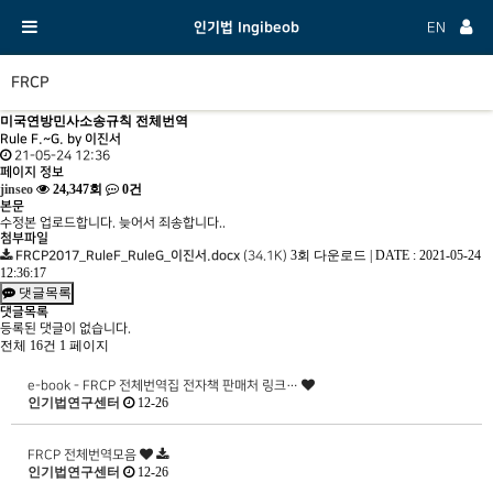
인기법 Ingibeob
EN
FRCP
미국연방민사소송규칙 전체번역
Rule F.~G. by 이진서
21-05-24 12:36
페이지 정보
jinseo
24,347회
0건
본문
수정본 업로드합니다. 늦어서 죄송합니다..
첨부파일
3회 다운로드
|
DATE : 2021-05-24
FRCP2017_RuleF_RuleG_이진서.docx
(34.1K)
12:36:17
댓글목록
댓글목록
등록된 댓글이 없습니다.
전체 16건
1 페이지
e-book - FRCP 전체번역집 전자책 판매처 링크…
인기법연구센터
12-26
FRCP 전체번역모음
인기법연구센터
12-26