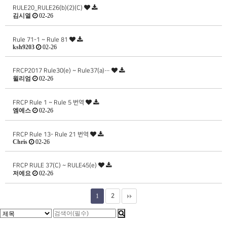
RULE20_RULE26(b)(2)(C)
김시열
02-26
Rule 71-1 ~ Rule 81
ksh9203
02-26
FRCP2017 Rule30(e) ~ Rule37(a)…
윌리엄
02-26
FRCP Rule 1 ~ Rule 5 번역
엠에스
02-26
FRCP Rule 13- Rule 21 번역
Chris
02-26
FRCP RULE 37(C) ~ RULE45(e)
저에요
02-26
1
2