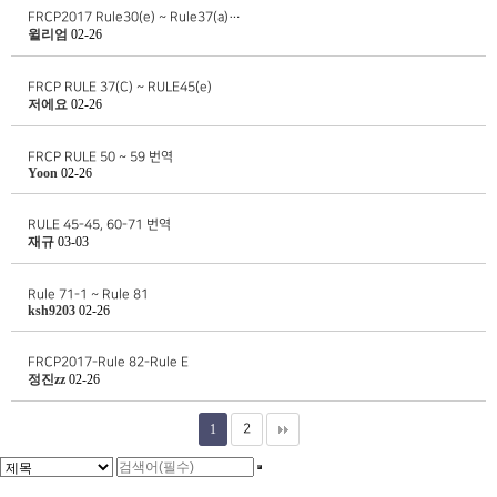
FRCP2017 Rule30(e) ~ Rule37(a)…
윌리엄
02-26
FRCP RULE 37(C) ~ RULE45(e)
저에요
02-26
FRCP RULE 50 ~ 59 번역
Yoon
02-26
RULE 45-45, 60-71 번역
재규
03-03
Rule 71-1 ~ Rule 81
ksh9203
02-26
FRCP2017-Rule 82-Rule E
정진zz
02-26
1
2