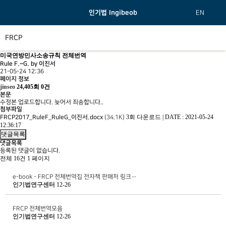
인기법 Ingibeob
EN
FRCP
미국연방민사소송규칙 전체번역
Rule F.~G. by 이진서
21-05-24 12:36
페이지 정보
jinseo
24,405회
0건
본문
수정본 업로드합니다. 늦어서 죄송합니다..
첨부파일
3회 다운로드
|
DATE : 2021-05-24
FRCP2017_RuleF_RuleG_이진서.docx
(34.1K)
12:36:17
댓글목록
댓글목록
등록된 댓글이 없습니다.
전체 16건
1 페이지
e-book - FRCP 전체번역집 전자책 판매처 링크…
인기법연구센터
12-26
FRCP 전체번역모음
인기법연구센터
12-26