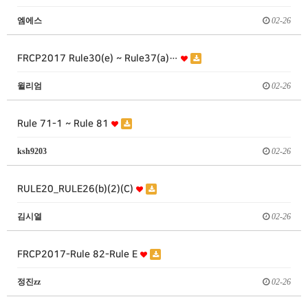
엠에스
02-26
FRCP2017 Rule30(e) ~ Rule37(a)…
윌리엄
02-26
Rule 71-1 ~ Rule 81
ksh9203
02-26
RULE20_RULE26(b)(2)(C)
김시열
02-26
FRCP2017-Rule 82-Rule E
정진zz
02-26