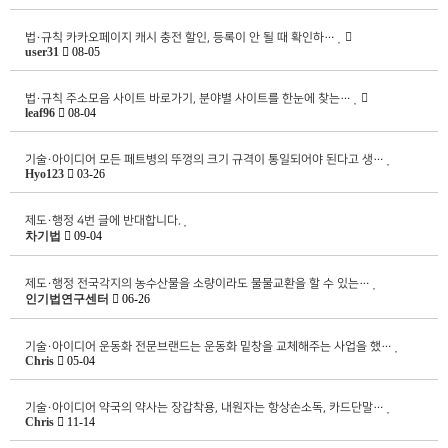
법·규칙
카카오페이지 캐시 충전 할인, 등록이 안 될 때 확인하…
user31
08-05
법·규칙
주소모음 사이트 바로가기, 분야별 사이트를 한눈에 찾는…
leaf96
08-04
기술·아이디어
모든 페트병의 뚜껑의 크기 규격이 통일되어야 된다고 생…
Hyo123
03-26
제도·행정
4번 글에 반대합니다.
차기법
09-04
제도·행정
전국각지의 농수산물을 소량이라도 물물교환을 할 수 있는…
인기법연구센터
06-26
기술·아이디어
운동화 전문브랜드는 운동화 밑창을 교체해주는 사업을 했…
Chris
05-04
기술·아이디어
약국의 약사는 장갑착용, 내원자는 항상손소독, 카드단말…
Chris
11-14