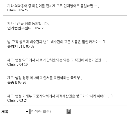
기타
의학용어 중 라틴어를 전세계 모두 현대영어로 통일하면 …
Chris
05-25
기타
4번 글 정말 동의합니다.
인기법연구센터
05-12
법·규칙
싱크대 배수관과 변기 배수관의 표준 지름은 훨씬 커져야…
쥬라기
1
05-09
제도·행정
약국에서 새로 시판허용되는 약은 그 직전에 허용되었던 …
Chris
04-16
제도·행정
경쟁 회사와 제안서를 교환하라는 국토부
돌종
03-26
제도·행정
기재부 표준계약서에서 지적재산권은 양도가 아니라 허여(…
Chris
03-24