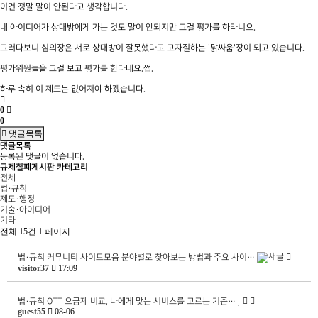
이건 정말 말이 안된다고 생각합니다.
내 아이디어가 상대방에게 가는 것도 말이 안되지만 그걸 평가를 하라니요.
그러다보니 심의장은 서로 상대방이 잘못했다고 고자질하는 '닭싸움'장이 되고 있습니다.
평가위원들을 그걸 보고 평가를 한다네요.쩝.
하루 속히 이 제도는 없어져야 하겠습니다.
0
0
댓글목록
댓글목록
등록된 댓글이 없습니다.
규제철폐게시판 카테고리
전체
법·규칙
제도·행정
기술·아이디어
기타
전체 15건
1 페이지
법·규칙
커뮤니티 사이트모음 분야별로 찾아보는 방법과 주요 사이…
visitor37
17:09
법·규칙
OTT 요금제 비교, 나에게 맞는 서비스를 고르는 기준…
guest55
08-06