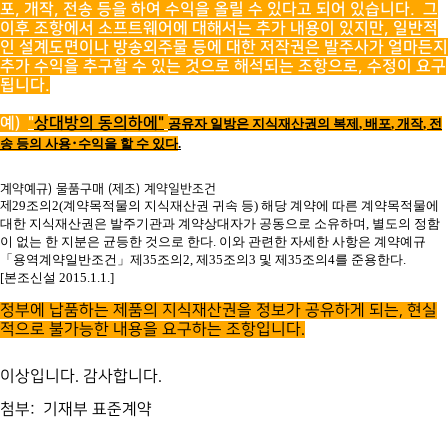
포, 개작, 전송 등을 하여 수익을 올릴 수 있다고 되어 있습니다. 그
이후 조항에서 소프트웨어에 대해서는 추가 내용이 있지만, 일반적
인 설계도면이나 방송외주물 등에 대한 저작권은 발주사가 얼마든지
추가 수익을 추구할 수 있는 것으로 해석되는 조항으로, 수정이 요구
됩니다.
예)
"
상대방의 동의하에"
공유자 일방은 지식재산권의 복제
,
배포
,
개작
,
전
송 등의 사용
･
수익을 할 수 있다
.
계약예규) 물품구매 (제조) 계약일반조건
29
조의
2(
계약목적물의 지식재산권 귀속 등
)
해당 계약에 따른 계약목적물에
제
대한 지식재산권은 발주기관과 계약상대자가 공동으로 소유하며
,
별도의 정함
이 없는 한 지분은 균등한 것으로 한다
.
이와 관련한 자세한 사항은 계약예규
「
용역계약일반조건
」
제
35
조의
2,
제
35
조의
3
및 제
35
조의
4
를 준용한다
.
[
본조신설
2015.1.1.]
정부에 납품하는 제품의 지식재산권을 정보가 공유하게 되는, 현실
적으로 불가능한 내용을 요구하는 조항입니다.
이상입니다. 감사합니다.
첨부: 기재부 표준계약