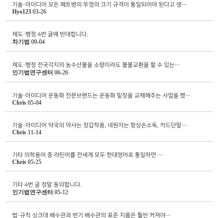
기술·아이디어
모든 페트병의 뚜껑의 크기 규격이 통일되어야 된다고 생…
Hyo123
03-26
제도·행정
4번 글에 반대합니다.
차기법
09-04
제도·행정
전국각지의 농수산물을 소량이라도 물물교환을 할 수 있는…
인기법연구센터
06-26
기술·아이디어
운동화 전문브랜드는 운동화 밑창을 교체해주는 사업을 했…
Chris
05-04
기술·아이디어
약국의 약사는 장갑착용, 내원자는 항상손소독, 카드단말…
Chris
11-14
기타
의학용어 중 라틴어를 전세계 모두 현대영어로 통일하면 …
Chris
05-25
기타
4번 글 정말 동의합니다.
인기법연구센터
05-12
법·규칙
싱크대 배수관과 변기 배수관의 표준 지름은 훨씬 커져야…