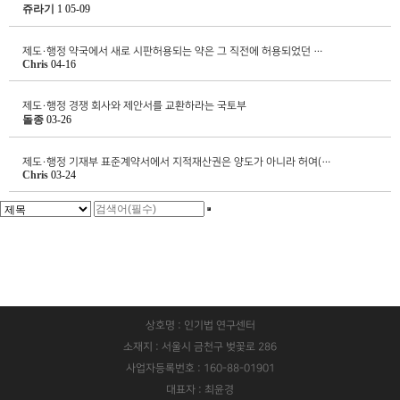
쥬라기
1
05-09
제도·행정
약국에서 새로 시판허용되는 약은 그 직전에 허용되었던 …
Chris
04-16
제도·행정
경쟁 회사와 제안서를 교환하라는 국토부
돌종
03-26
제도·행정
기재부 표준계약서에서 지적재산권은 양도가 아니라 허여(…
Chris
03-24
상호명 : 인기법 연구센터
소재지 : 서울시 금천구 벚꽃로 286
사업자등록번호 : 160-88-01901
대표자 : 최윤경