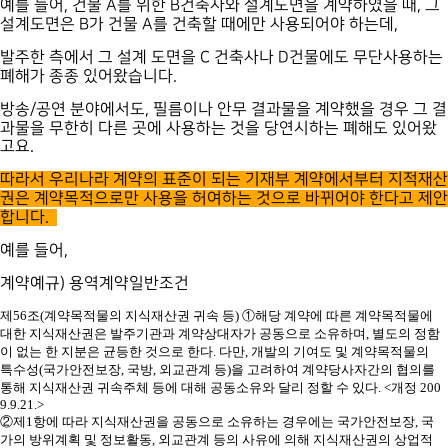
예를 들어, 건물 A를 위한 B건축사와 설계도면을 계약하였을 때, 그
설계도면은 B가 건물 A를 건축할 때에만 사용되어야 하는데,
발주한 측에서 그 설계 도면을 C 건축사나 D건물에도 무단사용하는
폐해가 종종 있어왔습니다.
방송/공연 분야에서도, 필름이나 안무 결과물을 계약했을 경우 그 결
과물을 무한히 다른 곳에 사용하는 것을 당연시하는 폐해도 있어왔
고요.
따라서 우리나라 계약의 표준이 되는 기재부 계약에서부터 지적재산
권은 계약목적으로만 사용을 허여하는 것으로 바뀌어야 한다고 제안
합니다.
예를 들어,
계약예규) 용역계약일반조건
제
56
조
(
계약목적물의 지식재산권 귀속 등
)
①
해당 계약에 따른 계약목적물에
대한 지식재산권은 발주기관과 계약상대자가 공동으로 소유하며
,
별도의 정함
이 없는 한 지분은 균등한 것으로 한다
.
다만
,
개발의 기여도 및 계약목적물의
특수성
(
국가안전보장
,
국방
,
외교관계 등
)
을 고려하여 계약당사자간의 협의를
통해 지식재산권 귀속주체 등에 대해 공동소유와 달리 정할 수 있다
. <
개정
200
9.9.21.>
②
제
1
항에 따라 지식재산권을 공동으로 소유하는 경우에는 국가안전보장
,
국
가의 방위계획 및 정보활동
,
외교관계 등의 사유에 의해 지식재산권의 상업적