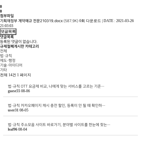
0
0
첨부파일
0회 다운로드
|
DATE : 2021-03-26
기획재정부 계약예규 전문210319.docx
(587.9K)
21:03:03
댓글목록
댓글목록
등록된 댓글이 없습니다.
규제철폐게시판 카테고리
전체
법·규칙
제도·행정
기술·아이디어
기타
전체 14건
1 페이지
법·규칙
OTT 요금제 비교, 나에게 맞는 서비스를 고르는 기준…
guest55
08-06
법·규칙
카카오페이지 캐시 충전 할인, 등록이 안 될 때 확인하…
user31
08-05
법·규칙
주소모음 사이트 바로가기, 분야별 사이트를 한눈에 찾는…
leaf96
08-04