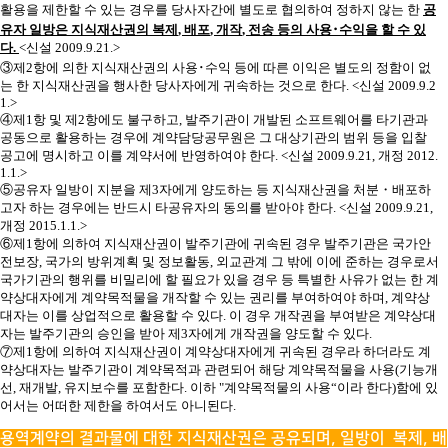
활용을 제한할 수 있는 경우를 당사자간에 별도로 협의하여 정하지 않는 한
공
유자 일방은 지식재산권의 복제
,
배포
,
개작
,
전송 등의 사용
･
수익을 할 수 있
다
.
<
신설
2009.9.21.>
③
제
2
항에 의한 지식재산권의 사용
･
수익 등에 따른 이익은 별도의 정함이 없
는 한 지식재산권을 행사한 당사자에게 귀속하는 것으로 한다
. <
신설
2009.9.2
1.>
④
제
1
항 및 제
2
항에도 불구하고
,
발주기관이 개발된 소프트웨어를 타기관과
공동으로 활용하는 경우에 계약담당공무원은 그 대상기관의 범위 등을 입찰
공고에 명시하고 이를 계약서에 반영하여야 한다
. <
신설
2009.9.21,
개정
2012.
1.1.>
⑤
공유자 일방이 지분을 제
3
자에게 양도하는 등 지식재산권을 처분
・
배포하
고자 하는 경우에는 반드시 타공유자의 동의를 받아야 한다
. <
신설
2009.9.21,
개정
2015.1.1.>
⑥
제
1
항에 의하여 지식재산권이 발주기관에 귀속된 경우 발주기관은 국가안
전보장
,
국가의 방위계획 및 정보활동
,
외교관계 그 밖에 이에 준하는 경우로서
국가기관의 행위를 비밀리에 할 필요가 있을 경우 등 특별한 사유가 없는 한 계
약상대자에게 계약목적물을 개작할 수 있는 권리를 부여하여야 하며
,
계약상
대자는 이를 상업적으로 활용할 수 있다
.
이 경우 개작권을 부여받은 계약상대
자는 발주기관의 승인을 받아 제
3
자에게 개작권을 양도할 수 있다
.
⑦
제
1
항에 의하여 지식재산권이 계약상대자에게 귀속된 경우라 하더라도 계
약상대자는 발주기관이 계약목적과 관련되어 해당 계약목적물을 사용
(
기능개
선
,
재개발
,
유지보수를 포함한다
.
이하
"
계약목적물의 사용
“
이라 한다
)
함에 있
어서는 어떠한 제한을 하여서도 아니된다
.
용역계약의 결과물에 대한 지식재산권은 공유되며, 일방이 복제, 배