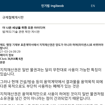
인기법 Ingibeob
EN
규제철폐게시판
더 나은 세상을 위한 모든 아이디어
법/제도/기술 관련 제안 게시판
제도·행정
기재부 표준계약서에서 지적재산권은 양도가 아니라 허여(라이센스)로 바뀌어야
합니다.
21-03-24 09:29
페이지 정보
Chris
34,914회
0건
본문
지적재산권은 일반 물권과는 달리 무한대로 사용이 가능한 특징이
있습니다.
그러나 현재 건설/방송 등의 용역계약에서 결과물을 용역목적 외에
다른 목적으로도 부단히 사용하는 폐해가 있는 것은
지적재산권은 용역목적만으로 사용이 허여된 것이지 일반 물권처럼
소유권을 넘긴 것이 아니라는 점이 간과되었기 때문입니다.