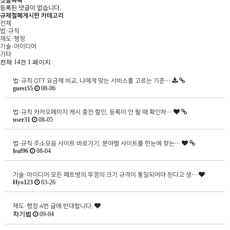
댓글목록
등록된 댓글이 없습니다.
규제철폐게시판 카테고리
전체
법·규칙
제도·행정
기술·아이디어
기타
전체 14건
1 페이지
법·규칙
OTT 요금제 비교, 나에게 맞는 서비스를 고르는 기준…
guest55
08-06
법·규칙
카카오페이지 캐시 충전 할인, 등록이 안 될 때 확인하…
user31
08-05
법·규칙
주소모음 사이트 바로가기, 분야별 사이트를 한눈에 찾는…
leaf96
08-04
기술·아이디어
모든 페트병의 뚜껑의 크기 규격이 통일되어야 된다고 생…
Hyo123
03-26
제도·행정
4번 글에 반대합니다.
차기법
09-04