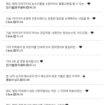
제도·행정
전국각지의 농수산물을 소량이라도 물물교환을 할 수 있는…
인기법연구센터
06-26
기술·아이디어
운동화 전문브랜드는 운동화 밑창을 교체해주는 사업을 했…
Chris
05-04
기술·아이디어
약국의 약사는 장갑착용, 내원자는 항상손소독, 카드단말…
Chris
11-14
기타
의학용어 중 라틴어를 전세계 모두 현대영어로 통일하면 …
Chris
05-25
기타
4번 글 정말 동의합니다.
인기법연구센터
05-12
법·규칙
싱크대 배수관과 변기 배수관의 표준 지름은 훨씬 커져야…
쥬라기
1
05-09
제도·행정
약국에서 새로 시판허용되는 약은 그 직전에 허용되었던 …
Chris
04-16