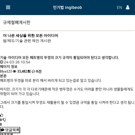
인기법 Ingibeob
EN
규제철폐게시판
더 나은 세상을 위한 모든 아이디어
법/제도/기술 관련 제안 게시판
기술·아이디어
모든 페트병의 뚜껑의 크기 규격이 통일되어야 된다고 생각합니다.
24-03-26 10:54
페이지 정보
Hyo123
33,482회
0건
본문
페트병의 뚜껑을 따로 분리 해서 버리게 되고 있는걸로 알고 있습니다.
하지만, 크기가 각 각 다르기때문에 작은 병뚜껑은 수거도 어려울 뿐만 아니라 생물들에게도
위험이 되어 가고 있습니다.
그래서 크기를 통일시켜 뚜껑도 재활용이 될 수 있겠끔 규역을 통일 시켜야 한다고 생각 됩니
다.
0
0
댓글목록