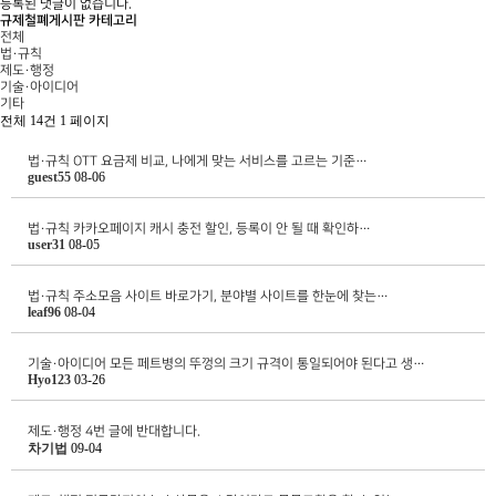
등록된 댓글이 없습니다.
규제철폐게시판 카테고리
전체
법·규칙
제도·행정
기술·아이디어
기타
전체 14건
1 페이지
법·규칙
OTT 요금제 비교, 나에게 맞는 서비스를 고르는 기준…
guest55
08-06
법·규칙
카카오페이지 캐시 충전 할인, 등록이 안 될 때 확인하…
user31
08-05
법·규칙
주소모음 사이트 바로가기, 분야별 사이트를 한눈에 찾는…
leaf96
08-04
기술·아이디어
모든 페트병의 뚜껑의 크기 규격이 통일되어야 된다고 생…
Hyo123
03-26
제도·행정
4번 글에 반대합니다.
차기법
09-04