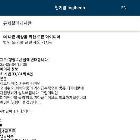
인기법 Ingibeob
EN
규제철폐게시판
더 나은 세상을 위한 모든 아이디어
법/제도/기술 관련 제안 게시판
제도·행정
4번 글에 반대합니다.
23-09-04 15:08
페이지 정보
차기법
33,331회
0건
본문
싱크대 배수 지름이 커지면
오폐수 와 화학약품이 기하급수적으로 방류 되기때문에
자원낭비가 심각해집니다. 그렇게되면
희석해야할 물의 양도 기하급수적으로 필요하게될것이고
환경에 영향이 클것입니다.
4번글에 반대합니다.
1
0
댓글목록
댓글목록