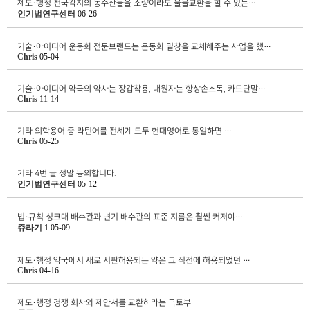
제도·행정
전국각지의 농수산물을 소량이라도 물물교환을 할 수 있는…
인기법연구센터
06-26
기술·아이디어
운동화 전문브랜드는 운동화 밑창을 교체해주는 사업을 했…
Chris
05-04
기술·아이디어
약국의 약사는 장갑착용, 내원자는 항상손소독, 카드단말…
Chris
11-14
기타
의학용어 중 라틴어를 전세계 모두 현대영어로 통일하면 …
Chris
05-25
기타
4번 글 정말 동의합니다.
인기법연구센터
05-12
법·규칙
싱크대 배수관과 변기 배수관의 표준 지름은 훨씬 커져야…
쥬라기
1
05-09
제도·행정
약국에서 새로 시판허용되는 약은 그 직전에 허용되었던 …
Chris
04-16
제도·행정
경쟁 회사와 제안서를 교환하라는 국토부