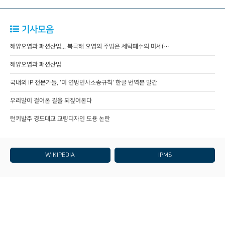
기사모음
해양오염과 패션산업... 북극해 오염의 주범은 세탁폐수의 미세(…
해양오염과 패션산업
국내외 IP 전문가들, '미 연방민사소송규칙' 한글 번역본 발간
우리말이 걸어온 길을 되짚어본다
턴키발주 경도대교 교량디자인 도용 논란
WIKIPEDIA
IPMS