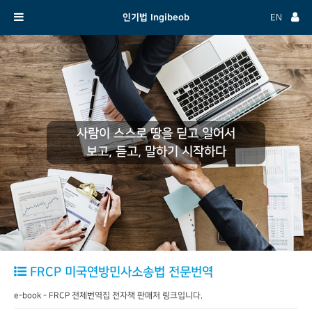
인기법 Ingibeob
EN
사람이 스스로 땅을 딛고 일어서
보고, 듣고, 말하기 시작하다
FRCP 미국연방민사소송법 전문번역
e-book - FRCP 전체번역집 전자책 판매처 링크입니다.