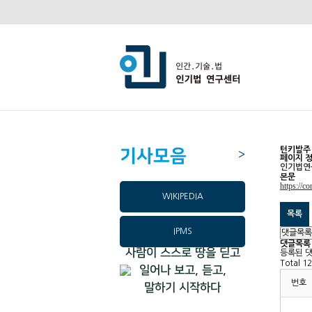
턴키발주
기사모음
>
페이지 
인기법연
본문
https://c
WIKIPEDIA
목록
IPMS
댓글목록
댓글목록
사람이 스스로 땅을 딛고
등록된 
Total 1
일어나 보고, 듣고,
번호
말하기 시작하다