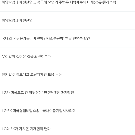
해양오염과 패션산업... 북극해 오염의 주범은 세탁폐수의 미세(섬유)플라스틱
해양오염과 패션산업
국내외 IP 전문가들, '미 연방민사소송규칙' 한글 번역본 발간
우리말이 걸어온 길을 되짚어본다
턴키발주 경도대교 교량디자인 도용 논란
LG가 미국으로 간 까닭은? 1편 2편 3편 마지막편
LG-SK 미국영업비밀소송.. 국내수출기업시사의미
LG와 SK가 가져온 지재권의 변화