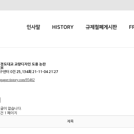
인사말
HISTORY
규제철폐게시판
F
 경도대교 교량디자인 도용 논란
정보
구센터
0건
25,134회
21-11-04 21:27
onpaper.tistory.com/95462
댓글이 없습니다.
2건
1 페이지
제목