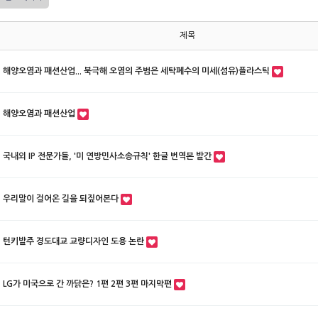
제목
해양오염과 패션산업... 북극해 오염의 주범은 세탁폐수의 미세(섬유)플라스틱
해양오염과 패션산업
국내외 IP 전문가들, '미 연방민사소송규칙' 한글 번역본 발간
우리말이 걸어온 길을 되짚어본다
턴키발주 경도대교 교량디자인 도용 논란
LG가 미국으로 간 까닭은? 1편 2편 3편 마지막편