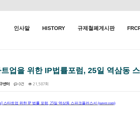
인사말
HISTORY
규제철폐게시판
FRC
트업을 위한 IP법률포럼, 25일 역삼동
구센터
0건
21,587회
z]
스타트업 위한
IP
법률 포럼
, 25
일 역삼동 스파크플러스서
(naver.com)