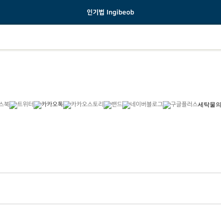
인기법 Ingibeob
세탁물의