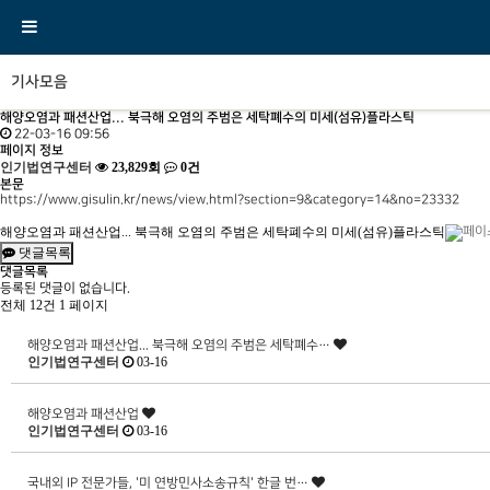
기사모음
해양오염과 패션산업... 북극해 오염의 주범은 세탁폐수의 미세(섬유)플라스틱
22-03-16 09:56
페이지 정보
인기법연구센터
23,829회
0건
본문
https://www.gisulin.kr/news/view.html?section=9&category=14&no=23332
해양오염과 패션산업... 북극해 오염의 주범은 세탁폐수의 미세(섬유)플라스틱
댓글목록
댓글목록
등록된 댓글이 없습니다.
전체 12건
1 페이지
해양오염과 패션산업... 북극해 오염의 주범은 세탁폐수…
인기법연구센터
03-16
해양오염과 패션산업
인기법연구센터
03-16
국내외 IP 전문가들, '미 연방민사소송규칙' 한글 번…