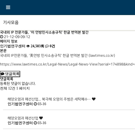
기사모음
국내외 IP 전문가들, '미 연방민사소송규칙' 한글 번역본 발간
21-12-09 09:12
페이지 정보
인기법연구센터
24,503회
0건
본문
국내외 IP전문가들, '美연방 민사소송규칙' 한글 번역본 발간 (lawtimes.co.kr)
https://www.lawtimes.co.kr/Legal-News/Legal-News-View?serial=174898&kind
댓글목록
댓글목록
등록된 댓글이 없습니다.
전체 12건
1 페이지
해양오염과 패션산업... 북극해 오염의 주범은 세탁폐수…
인기법연구센터
03-16
해양오염과 패션산업
인기법연구센터
03-16