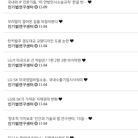
국내외 IP 전문가들, '미 연방민사소송규칙' 한글 번…
인기법연구센터
12-09
우리말이 걸어온 길을 되짚어본다
인기법연구센터
11-04
턴키발주 경도대교 교량디자인 도용 논란
인기법연구센터
11-04
LG가 미국으로 간 까닭은? 1편 2편 3편 마지막편
인기법연구센터
11-04
LG-SK 미국영업비밀소송.. 국내수출기업시사의미
인기법연구센터
11-04
LG와 SK가 가져온 지재권의 변화
인기법연구센터
11-04
‘창조적 가치보호’ 인간과 기술과 법 연구센터, 15일…
인기법연구센터
11-04