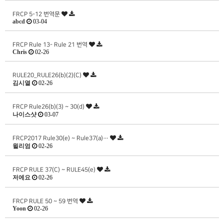
FRCP 5-12 번역문
abcd
03-04
FRCP Rule 13- Rule 21 번역
Chris
02-26
RULE20_RULE26(b)(2)(C)
김시열
02-26
FRCP Rule26(b)(3) ~ 30(d)
나이스샷
03-07
FRCP2017 Rule30(e) ~ Rule37(a)…
윌리엄
02-26
FRCP RULE 37(C) ~ RULE45(e)
저에요
02-26
FRCP RULE 50 ~ 59 번역
Yoon
02-26