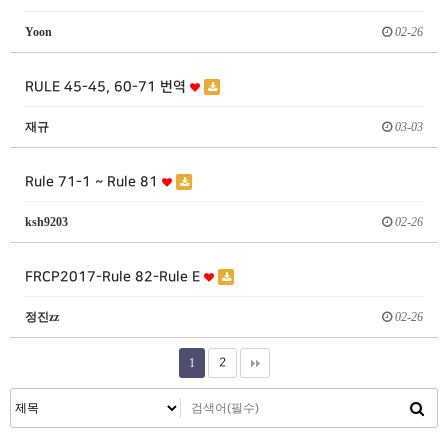
Yoon
02-26
RULE 45-45, 60-71 번역
재규
03-03
Rule 71-1 ~ Rule 81
ksh9203
02-26
FRCP2017-Rule 82-Rule E
정진zz
02-26
1
2