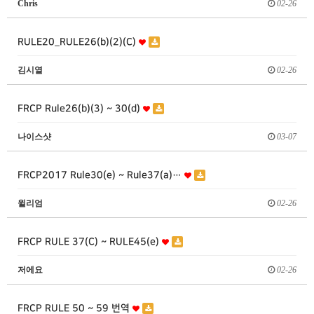
Chris
02-26
RULE20_RULE26(b)(2)(C)
김시열
02-26
FRCP Rule26(b)(3) ~ 30(d)
나이스샷
03-07
FRCP2017 Rule30(e) ~ Rule37(a)…
윌리엄
02-26
FRCP RULE 37(C) ~ RULE45(e)
저에요
02-26
FRCP RULE 50 ~ 59 번역