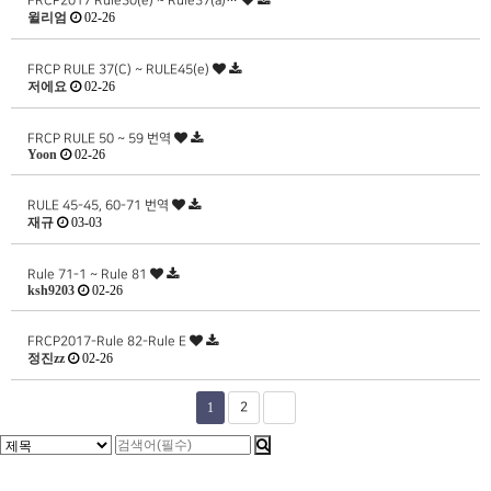
FRCP2017 Rule30(e) ~ Rule37(a)…
윌리엄
02-26
FRCP RULE 37(C) ~ RULE45(e)
저에요
02-26
FRCP RULE 50 ~ 59 번역
Yoon
02-26
RULE 45-45, 60-71 번역
재규
03-03
Rule 71-1 ~ Rule 81
ksh9203
02-26
FRCP2017-Rule 82-Rule E
정진zz
02-26
1
2