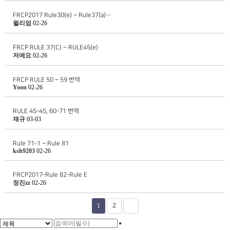
FRCP2017 Rule30(e) ~ Rule37(a)…
윌리엄
02-26
FRCP RULE 37(C) ~ RULE45(e)
저에요
02-26
FRCP RULE 50 ~ 59 번역
Yoon
02-26
RULE 45-45, 60-71 번역
재규
03-03
Rule 71-1 ~ Rule 81
ksh9203
02-26
FRCP2017-Rule 82-Rule E
정진zz
02-26
1
2