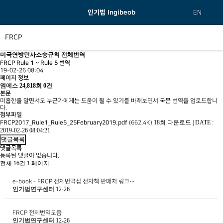
인기법 Ingibeob
EN
FRCP
미국연방민사소송규칙 전체번역
FRCP Rule 1 ~ Rule 5 번역
19-02-26 08:04
페이지 정보
엠에스
24,818회
0건
본문
미흡한줄 알면서도 누군가에게는 도움이 될 수 있기를 바래보면서 국문 번역을 업로드합니
다.
첨부파일
18회 다운로드
|
DATE :
FRCP2017_Rule1_Rule5_25February2019.pdf
(662.4K)
2019-02-26 08:04:21
댓글목록
댓글목록
등록된 댓글이 없습니다.
전체 16건
1 페이지
e-book - FRCP 전체번역집 전자책 판매처 링크…
인기법연구센터
12-26
FRCP 전체번역모음
인기법연구센터
12-26