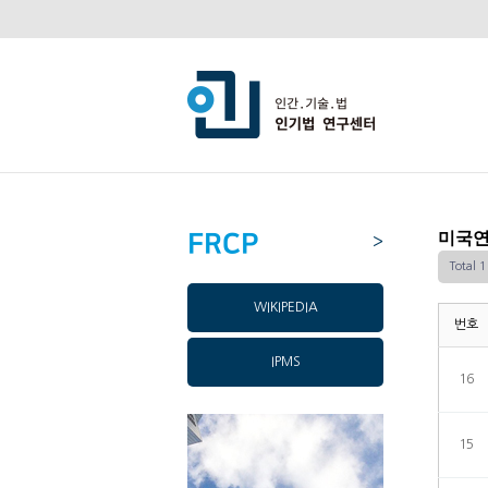
FRCP
미국연
>
Total 
WIKIPEDIA
번호
IPMS
16
15