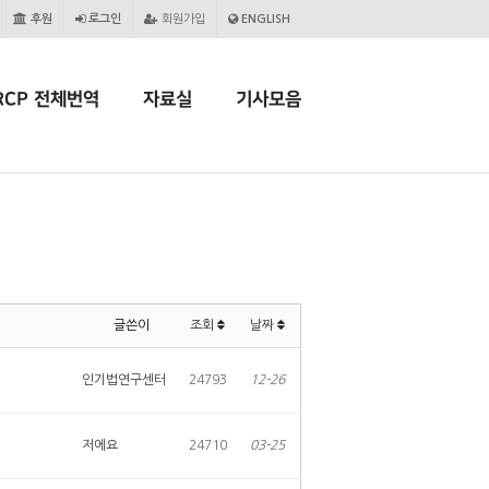
후원
로그인
회원가입
ENGLISH
RCP 전체번역
자료실
기사모음
글쓴이
조회
날짜
인기법연구센터
24793
12-26
저에요
24710
03-25