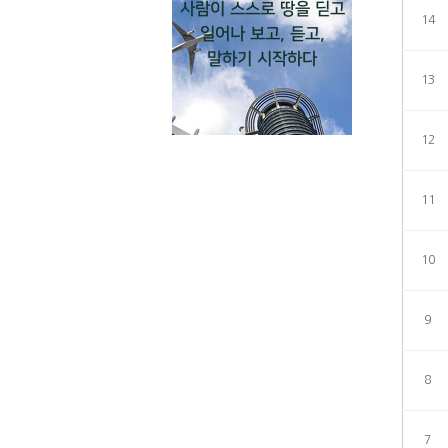
사람이 스스로 땅을 딛고
14
일어나 보고, 듣고,
말하기 시작하다
13
12
11
10
9
8
7