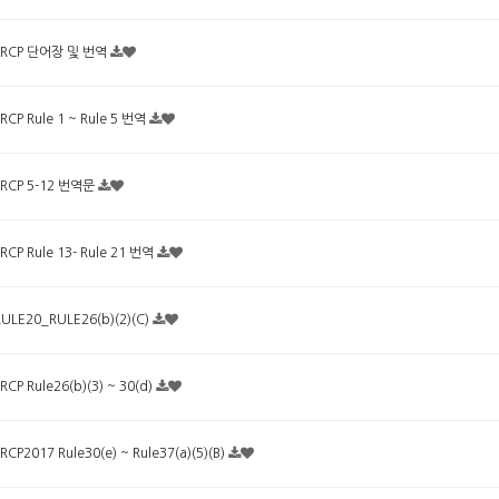
FRCP 단어장 및 번역
FRCP Rule 1 ~ Rule 5 번역
FRCP 5-12 번역문
FRCP Rule 13- Rule 21 번역
RULE20_RULE26(b)(2)(C)
RCP Rule26(b)(3) ~ 30(d)
RCP2017 Rule30(e) ~ Rule37(a)(5)(B)