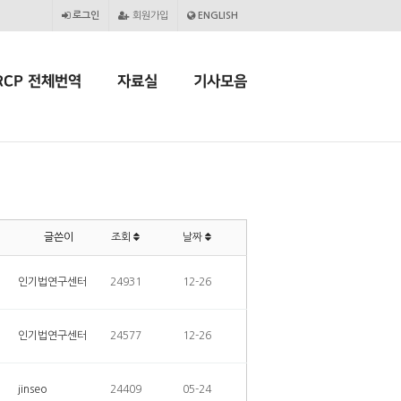
로그인
회원가입
ENGLISH
RCP 전체번역
자료실
기사모음
글쓴이
조회
날짜
인기법연구센터
24931
12-26
인기법연구센터
24577
12-26
jinseo
24409
05-24