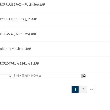
FRCP RULE 37(C) ~ RULE45(e)
FRCP RULE 50 ~ 59 번역
RULE 45-45, 60-71 번역
ule 71-1 ~ Rule 81
FRCP2017-Rule 82-Rule E
2
1