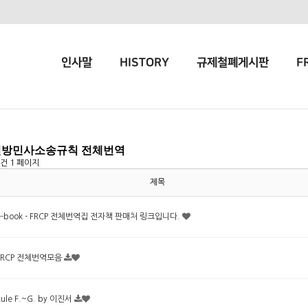
인사말
HISTORY
규제철폐게시판
F
방민사소송규칙 전체번역
6건
1 페이지
제목
e-book - FRCP 전체번역집 전자책 판매처 링크입니다.
FRCP 전체번역모음
Rule F.~G. by 이진서