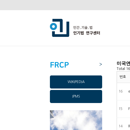
FRCP
미국연
>
Total 1
번호
WIKIPEDIA
16
IPMS
15
14