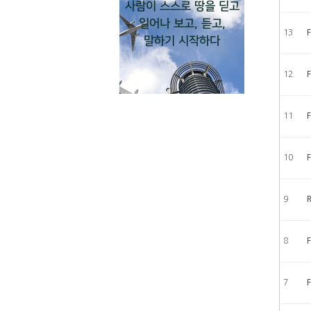
사람이 스스로 땅을 딛고
일어나 보고, 듣고,
13
말하기 시작하다
12
11
10
9
8
F
7
F