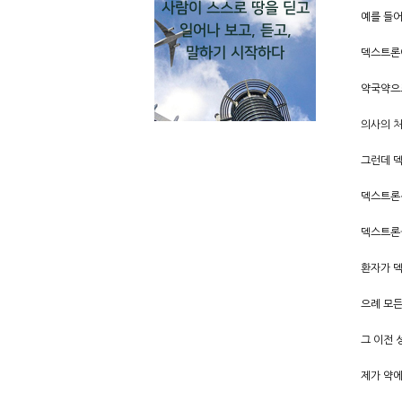
사람이 스스로 땅을 딛고
예를 들어
일어나 보고, 듣고,
말하기 시작하다
덱스트론
약국약으로
의사의 처
그런데 
덱스트론
덱스트론
환자가 덱
으례 모든
그 이전 
제가 약에