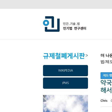
규제철폐게시판
>
더 나
법/제
WIKIPEDIA
제도·
약국
IPMS
해서
Chris