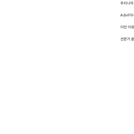
우리나라
Advil
이런 이유
전문가 분