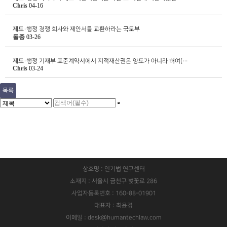
Chris
04-16
제도·행정
경쟁 회사와 제안서를 교환하라는 국토부
돌종
03-26
제도·행정
기재부 표준계약서에서 지적재산권은 양도가 아니라 허여(…
Chris
03-24
목록
상호명 : 인기법 연구센터
소재지 : 서울시 금천구 벚꽃로 286
사업자등록번호 : 160-88-01901
대표자 : 최윤경
이메일 : desk@humantechlaw.com