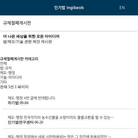
인기법 Ingibeob
EN
규제철폐게시판
더 나은 세상을 위한 모든 아이디어
법/제도/기술 관련 제안 게시판
규제철폐게시판 카테고리
전체
법·규칙
제도·행정
기술·아이디어
기타
전체 5건
1 페이지
제도·행정
4번 글에 반대합니다.
차기법
09-04
제도·행정
전국각지의 농수산물을 소량이라도 물물교환을 할 수 있는…
인기법연구센터
06-26
제도·행정
약국에서 새로 시판허용되는 약은 그 직전에 허용되었던 …