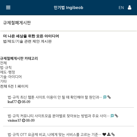
인기법 Ingibeob
EN
규제철폐게시판
더 나은 세상을 위한 모든 아이디어
법/제도/기술 관련 제안 게시판
규제철폐게시판 카테고리
전체
법·규칙
제도·행정
기술·아이디어
기타
전체 6건
1 페이지
법·규칙
최신 웹툰 사이트 이용이 안 될 때 확인해야 할 원인과…
leaf77
08-09
법·규칙
커뮤니티 사이트모음 분야별로 찾아보는 방법과 주요 사이…
visitor37
08-09
법·규칙
OTT 요금제 비교, 나에게 맞는 서비스를 고르는 기준…