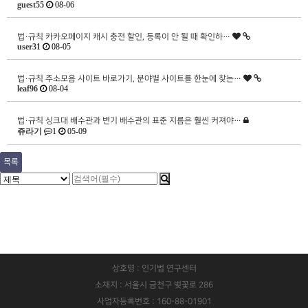
guest55
08-06
법·규칙
카카오페이지 캐시 충전 할인, 등록이 안 될 때 확인하…
user31
08-05
법·규칙
주소모음 사이트 바로가기, 분야별 사이트를 한눈에 찾는…
leaf96
08-04
법·규칙
싱크대 배수관과 변기 배수관의 표준 지름은 훨씬 커져야…
쥬라기
1
05-09
목록
상호명 : 인기법 연구센터
소재지 : 서울시 금천구 벚꽃로 286
사업자등록번호 : 160-88-01901