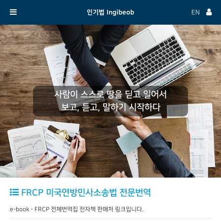
인기법 Ingibeob
EN
사람이 스스로 땅을 딛고 일어서
보고, 듣고, 말하기 시작하다
FRCP 미국연방민사소송법 전문번역
e-book - FRCP 전체번역집 전자책 판매처 링크입니다.