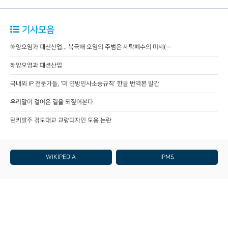
기사모음
해양오염과 패션산업... 북극해 오염의 주범은 세탁폐수의 미세(…
해양오염과 패션산업
국내외 IP 전문가들, '미 연방민사소송규칙' 한글 번역본 발간
우리말이 걸어온 길을 되짚어본다
턴키발주 경도대교 교량디자인 도용 논란
WIKIPEDIA
IPMS